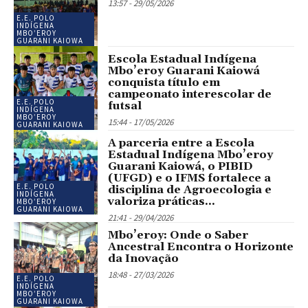
13:57 - 29/05/2026
E.E. POLO
INDÍGENA
MBO’EROY
GUARANI KAIOWA
Escola Estadual Indígena
Mbo’eroy Guarani Kaiowá
conquista título em
campeonato interescolar de
E.E. POLO
futsal
INDÍGENA
MBO’EROY
15:44 - 17/05/2026
GUARANI KAIOWA
A parceria entre a Escola
Estadual Indígena Mbo’eroy
Guarani Kaiowá, o PIBID
(UFGD) e o IFMS fortalece a
E.E. POLO
disciplina de Agroecologia e
INDÍGENA
valoriza práticas...
MBO’EROY
GUARANI KAIOWA
21:41 - 29/04/2026
Mbo’eroy: Onde o Saber
Ancestral Encontra o Horizonte
da Inovação
18:48 - 27/03/2026
E.E. POLO
INDÍGENA
MBO’EROY
GUARANI KAIOWA