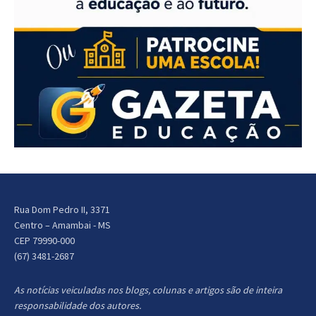
Rua Dom Pedro II, 3371
Centro – Amambai - MS
CEP 79990-000
(67) 3481-2687
As notícias veiculadas nos blogs, colunas e artigos são de inteira
responsabilidade dos autores.