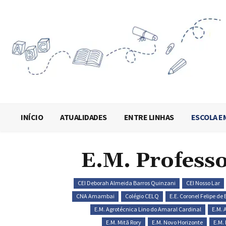
INÍCIO
ATUALIDADES
ENTRE LINHAS
ESCOLA E
E.M. Profess
CEI Deborah Almeida Barros Quinzani
CEI Nosso Lar
CNA Amambai
Colégio CELQ
E.E. Coronel Felipe de
E.M. Agrotécnica Lino do Amaral Cardinal
E.M. 
E.M. Mitã Rory
E.M. Novo Horizonte
E.M.