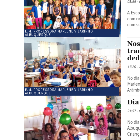
01:55 -
A Esco
com no
com su
E.M. PROFESSORA MARLENE VILARINHO
ALBUQUERQUE
Nos
tra
ded
17:20 -
No dia
Marlen
Arâmbu
E.M. PROFESSORA MARLENE VILARINHO
ALBUQUERQUE
Dia
21:57 -
No dia
Albuqu
Crianç