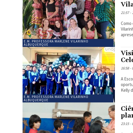
Vil
21:57 -
Como e
Vilari
aprese
E.M. PROFESSORA MARLENE VILARINHO
ALBUQUERQUE
Vis
Cel
16:58 -
A Esco
oportu
Kelly d
E.M. PROFESSORA MARLENE VILARINHO
ALBUQUERQUE
Ciê
pla
23:15 -