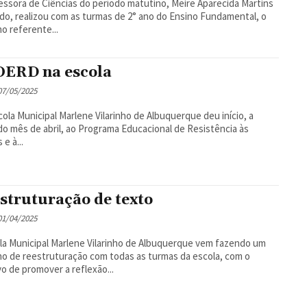
essora de Ciências do período matutino, Meire Aparecida Martins
o, realizou com as turmas de 2° ano do Ensino Fundamental, o
ho referente...
ERD na escola
 07/05/2025
la Municipal Marlene Vilarinho de Albuquerque deu início, a
 do mês de abril, ao Programa Educacional de Resistência às
e à...
struturação de texto
 01/04/2025
la Municipal Marlene Vilarinho de Albuquerque vem fazendo um
ho de reestruturação com todas as turmas da escola, com o
vo de promover a reflexão...