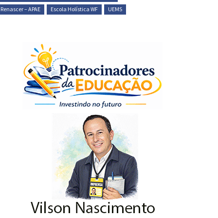
 Renascer – APAE
Escola Holística WF
UEMS