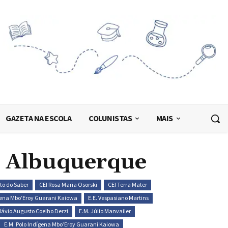
GAZETA NA ESCOLA
COLUNISTAS
MAIS
o Albuquerque
to do Saber
CEI Rosa Maria Osorski
CEI Terra Mater
ígena Mbo’Eroy Guarani Kaiowa
E.E. Vespasiano Martins
Flávio Augusto Coelho Derzi
E.M. Júlio Manvailer
E.M. Polo Indígena Mbo’Eroy Guarani Kaiowa