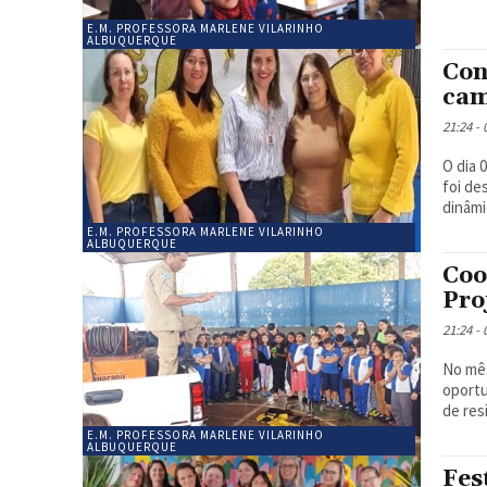
E.M. PROFESSORA MARLENE VILARINHO
ALBUQUERQUE
Con
cam
21:24 -
O dia 
foi de
dinâmi
E.M. PROFESSORA MARLENE VILARINHO
ALBUQUERQUE
Coo
Pro
21:24 -
No mês
oportu
de resí
E.M. PROFESSORA MARLENE VILARINHO
ALBUQUERQUE
Fes