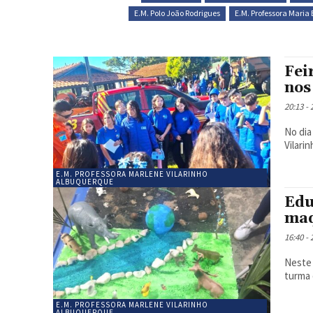
E.M. Polo João Rodrigues
E.M. Professora Mari
Fei
nos
20:13 -
No dia
Vilari
E.M. PROFESSORA MARLENE VILARINHO
ALBUQUERQUE
Edu
maq
16:40 -
Neste 
turma 
E.M. PROFESSORA MARLENE VILARINHO
ALBUQUERQUE