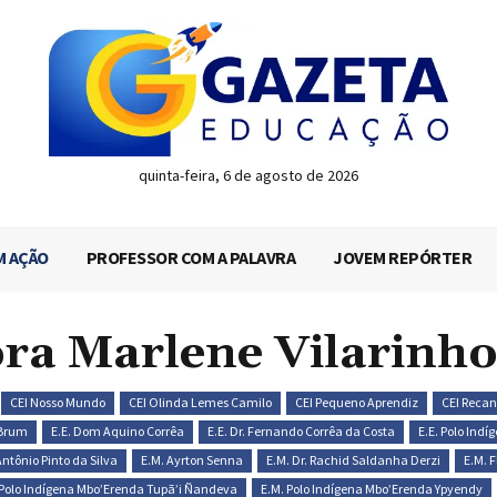
quinta-feira, 6 de agosto de 2026
M AÇÃO
PROFESSOR COM A PALAVRA
JOVEM REPÓRTER
ora Marlene Vilarinh
CEI Nosso Mundo
CEI Olinda Lemes Camilo
CEI Pequeno Aprendiz
CEI Recan
 Brum
E.E. Dom Aquino Corrêa
E.E. Dr. Fernando Corrêa da Costa
E.E. Polo Ind
Antônio Pinto da Silva
E.M. Ayrton Senna
E.M. Dr. Rachid Saldanha Derzi
E.M. 
 Polo Indígena Mbo’Erenda Tupã’i Ñandeva
E.M. Polo Indígena Mbo’Erenda Ypyendy