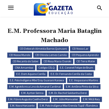
E.M. Professora Maria Bataglin
Machado
CEI Deborah Almeida Barros Quinzani
CEI Nosso Lar
CEI Nosso Mundo
CEI Olinda Lemes Camilo
CEI Pequeno Aprendiz
CEI Recanto do Saber
CEI Rosa Maria Osorski
CEI Terra Mater
CNA Amambai
Colégio CELQ
E.E. Coronel Felipe de Brum
E.E. Dom Aquino Corrêa
E.E. Dr. Fernando Corrêa da Costa
E.E. Polo Indígena Mbo’Eroy Guarani Kaiowa
E.E. Vespasiano Martins
E.M. Agrotécnica Lino do Amaral Cardinal
E.M. Antônio Pinto da Silva
E.M. Ayrton Senna
E.M. Dr. Rachid Saldanha Derzi
E.M. Flávio Augusto Coelho Derzi
E.M. Júlio Manvailer
E.M. Mitã Rory
E.M. Novo Horizonte
E.M. Polo Indígena Mbo’Erenda Tupã’i Ñandeva