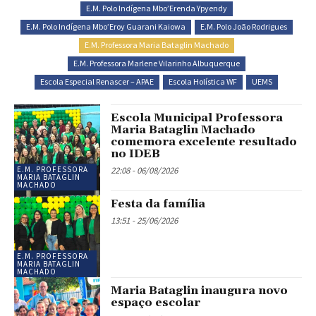
E.M. Polo Indígena Mbo’Erenda Ypyendy
E.M. Polo Indígena Mbo’Eroy Guarani Kaiowa
E.M. Polo João Rodrigues
E.M. Professora Maria Bataglin Machado
E.M. Professora Marlene Vilarinho Albuquerque
Escola Especial Renascer – APAE
Escola Holística WF
UEMS
Escola Municipal Professora
Maria Bataglin Machado
comemora excelente resultado
no IDEB
22:08 - 06/08/2026
E.M. PROFESSORA
MARIA BATAGLIN
MACHADO
Festa da família
13:51 - 25/06/2026
E.M. PROFESSORA
MARIA BATAGLIN
MACHADO
Maria Bataglin inaugura novo
espaço escolar