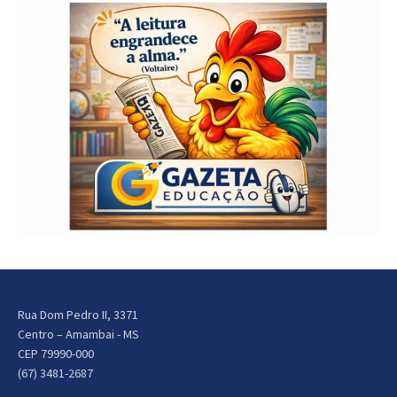
Rua Dom Pedro II, 3371
Centro – Amambai - MS
CEP 79990-000
(67) 3481-2687