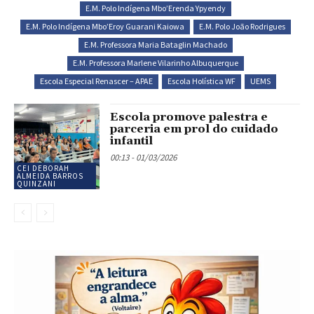
E.M. Polo Indígena Mbo’Erenda Ypyendy
E.M. Polo Indígena Mbo’Eroy Guarani Kaiowa
E.M. Polo João Rodrigues
E.M. Professora Maria Bataglin Machado
E.M. Professora Marlene Vilarinho Albuquerque
Escola Especial Renascer – APAE
Escola Holística WF
UEMS
Escola promove palestra e
parceria em prol do cuidado
infantil
00:13 - 01/03/2026
CEI DEBORAH
ALMEIDA BARROS
QUINZANI