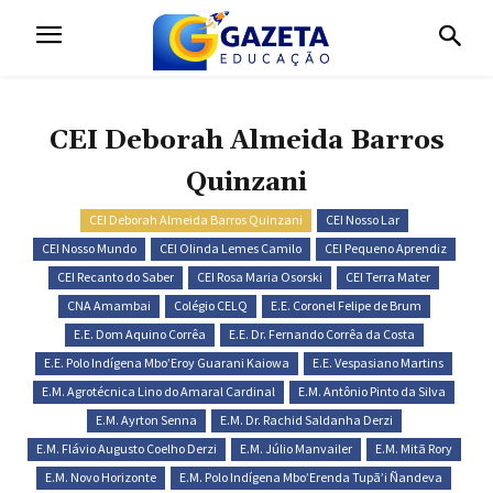
CEI Deborah Almeida Barros
Quinzani
CEI Deborah Almeida Barros Quinzani
CEI Nosso Lar
CEI Nosso Mundo
CEI Olinda Lemes Camilo
CEI Pequeno Aprendiz
CEI Recanto do Saber
CEI Rosa Maria Osorski
CEI Terra Mater
CNA Amambai
Colégio CELQ
E.E. Coronel Felipe de Brum
E.E. Dom Aquino Corrêa
E.E. Dr. Fernando Corrêa da Costa
E.E. Polo Indígena Mbo’Eroy Guarani Kaiowa
E.E. Vespasiano Martins
E.M. Agrotécnica Lino do Amaral Cardinal
E.M. Antônio Pinto da Silva
E.M. Ayrton Senna
E.M. Dr. Rachid Saldanha Derzi
E.M. Flávio Augusto Coelho Derzi
E.M. Júlio Manvailer
E.M. Mitã Rory
E.M. Novo Horizonte
E.M. Polo Indígena Mbo’Erenda Tupã’i Ñandeva