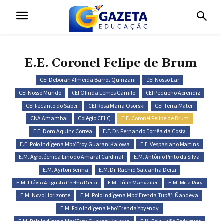
E.E. Coronel Felipe de Brum
CEI Deborah Almeida Barros Quinzani
CEI Nosso Lar
CEI Nosso Mundo
CEI Olinda Lemes Camilo
CEI Pequeno Aprendiz
CEI Recanto do Saber
CEI Rosa Maria Osorski
CEI Terra Mater
CNA Amambai
Colégio CELQ
E.E. Coronel Felipe de Brum
E.E. Dom Aquino Corrêa
E.E. Dr. Fernando Corrêa da Costa
E.E. Polo Indígena Mbo’Eroy Guarani Kaiowa
E.E. Vespasiano Martins
E.M. Agrotécnica Lino do Amaral Cardinal
E.M. Antônio Pinto da Silva
E.M. Ayrton Senna
E.M. Dr. Rachid Saldanha Derzi
E.M. Flávio Augusto Coelho Derzi
E.M. Júlio Manvailer
E.M. Mitã Rory
E.M. Novo Horizonte
E.M. Polo Indígena Mbo’Erenda Tupã’i Ñandeva
E.M. Polo Indígena Mbo’Erenda Ypyendy
E.M. Polo Indígena Mbo’Eroy Guarani Kaiowa
E.M. Polo João Rodrigues