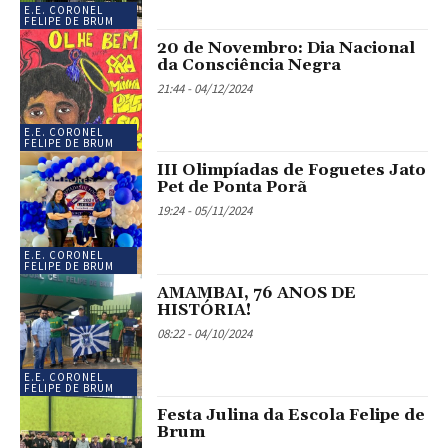
E.E. CORONEL
FELIPE DE BRUM
20 de Novembro: Dia Nacional
da Consciência Negra
21:44 - 04/12/2024
E.E. CORONEL
FELIPE DE BRUM
III Olimpíadas de Foguetes Jato
Pet de Ponta Porã
19:24 - 05/11/2024
E.E. CORONEL
FELIPE DE BRUM
AMAMBAI, 76 ANOS DE
HISTÓRIA!
08:22 - 04/10/2024
E.E. CORONEL
FELIPE DE BRUM
Festa Julina da Escola Felipe de
Brum