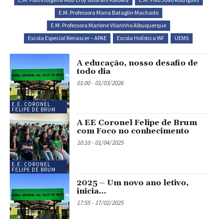
E.M. Professora Maria Bataglin Machado
E.M. Professora Marlene Vilarinho Albuquerque
Escola Especial Renascer – APAE
Escola Holística WF
UEMS
A educação, nosso desafio de
todo dia
01:00 - 01/03/2026
E.E. CORONEL
FELIPE DE BRUM
A EE Coronel Felipe de Brum
com Foco no conhecimento
10:10 - 01/04/2025
E.E. CORONEL
FELIPE DE BRUM
2025 – Um novo ano letivo,
inicia…
17:55 - 17/02/2025