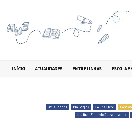
INÍCIO
ATUALIDADES
ENTRE LINHAS
ESCOLA E
Atualidades
Bia Borges
Coluna Livre
Conexão
Instituto Eduardo Dutra Lescano