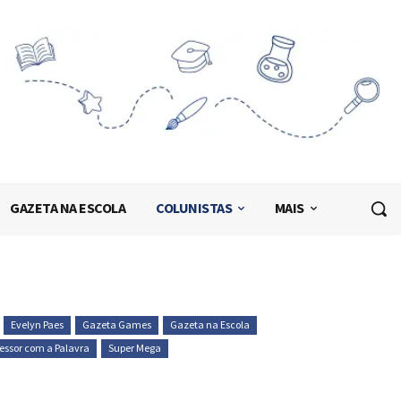
GAZETA NA ESCOLA
COLUNISTAS
MAIS
Evelyn Paes
Gazeta Games
Gazeta na Escola
fessor com a Palavra
Super Mega