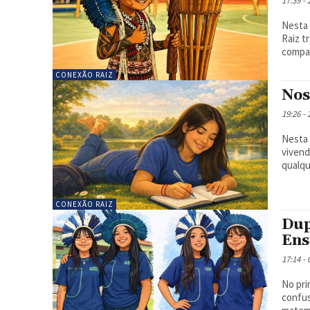
17:39 -
Nesta 
Raiz t
compar
CONEXÃO RAIZ
Nos
19:26 -
Nesta 
vivend
qualqu
CONEXÃO RAIZ
Dup
Ens
17:14 -
No pri
confus