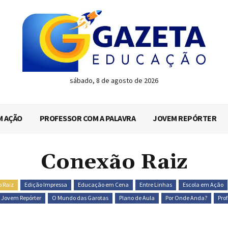
sábado, 8 de agosto de 2026
M AÇÃO
PROFESSOR COM A PALAVRA
JOVEM REPÓRTER
Conexão Raiz
 Raiz
Edição Impressa
Educação em Cena
Entre Linhas
Escola em Ação
Jovem Repórter
O Mundo das Garotas
Plano de Aula
Por Onde Anda?
Pro