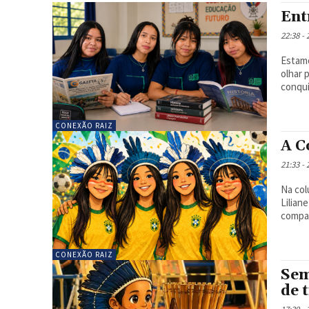
Ent
22:38 -
Estamo
olhar 
conqui
CONEXÃO RAIZ
A C
21:33 -
Na col
Lilian
compar
CONEXÃO RAIZ
Sem
de 