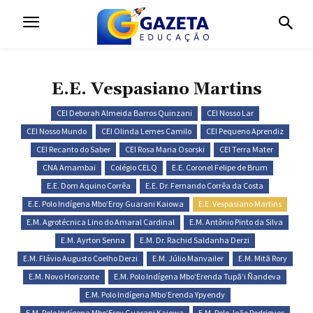
E.E. Vespasiano Martins
CEI Deborah Almeida Barros Quinzani
CEI Nosso Lar
CEI Nosso Mundo
CEI Olinda Lemes Camilo
CEI Pequeno Aprendiz
CEI Recanto do Saber
CEI Rosa Maria Osorski
CEI Terra Mater
CNA Amambai
Colégio CELQ
E.E. Coronel Felipe de Brum
E.E. Dom Aquino Corrêa
E.E. Dr. Fernando Corrêa da Costa
E.E. Polo Indígena Mbo’Eroy Guarani Kaiowa
E.E. Vespasiano Martins
E.M. Agrotécnica Lino do Amaral Cardinal
E.M. Antônio Pinto da Silva
E.M. Ayrton Senna
E.M. Dr. Rachid Saldanha Derzi
E.M. Flávio Augusto Coelho Derzi
E.M. Júlio Manvailer
E.M. Mitã Rory
E.M. Novo Horizonte
E.M. Polo Indígena Mbo’Erenda Tupã’i Ñandeva
E.M. Polo Indígena Mbo’Erenda Ypyendy
E.M. Polo Indígena Mbo’Eroy Guarani Kaiowa
E.M. Polo João Rodrigues