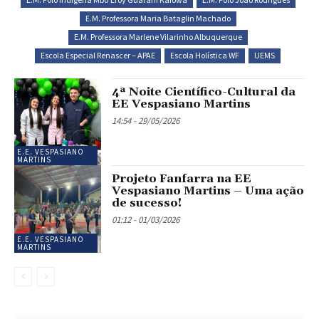
E.M. Professora Maria Bataglin Machado
E.M. Professora Marlene Vilarinho Albuquerque
Escola Especial Renascer – APAE
Escola Holística WF
UEMS
4ª Noite Científico-Cultural da
EE Vespasiano Martins
14:54 - 29/05/2026
E.E. VESPASIANO
MARTINS
Projeto Fanfarra na EE
Vespasiano Martins – Uma ação
de sucesso!
01:12 - 01/03/2026
E.E. VESPASIANO
MARTINS