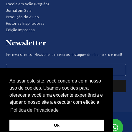
Escola em Ação (Região)
Jornal em Sala
Produção do Aluno
Histórias Inspiradoras
Edição Impressa
Newsletter
Inscreva-se nossa Newsletter e receba os destaques do dia, no seu e-mail!
Ao usar este site, você concorda com nosso
Inscrever-se
uso de cookies. Usamos cookies para
oferecer a você uma excelente experiência e
Nós respeitamos sua privacidade.
ajudar o nosso site a executar com eficácia.
Politica de Privacidade
© Gazeta Educação 2024 - Todos os direitos reservados -
Politica
Ok
de Privacidade