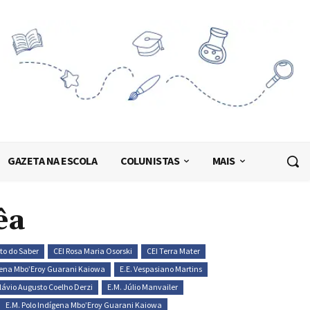
GAZETA NA ESCOLA
COLUNISTAS
MAIS
êa
to do Saber
CEI Rosa Maria Osorski
CEI Terra Mater
ígena Mbo’Eroy Guarani Kaiowa
E.E. Vespasiano Martins
Flávio Augusto Coelho Derzi
E.M. Júlio Manvailer
E.M. Polo Indígena Mbo’Eroy Guarani Kaiowa