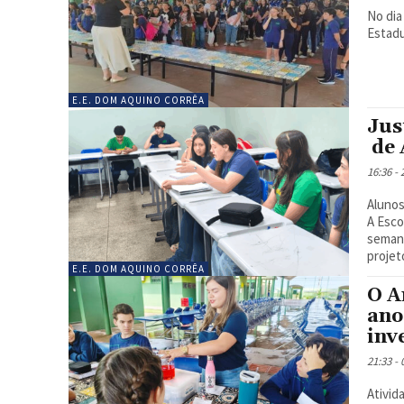
No dia
Estadu
E.E. DOM AQUINO CORRÊA
Jus
de 
16:36 -
Alunos
A Esco
semana
projet
E.E. DOM AQUINO CORRÊA
O A
ano
inv
21:33 -
Ativid