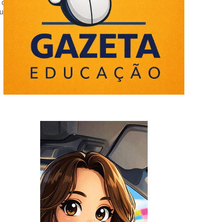
 quadro. A turma do 6º A do Ensino
rofundamentoCiências Naturais na