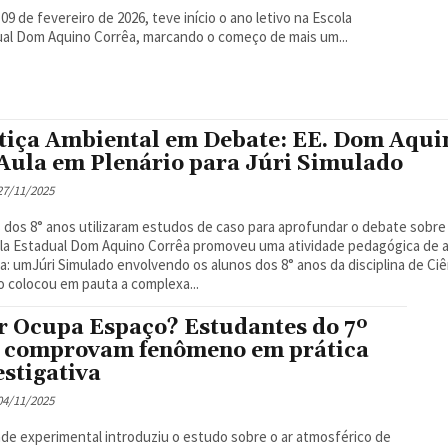
 09 de fevereiro de 2026, teve início o ano letivo na Escola
al Dom Aquino Corrêa, marcando o começo de mais um...
tiça Ambiental em Debate: EE. Dom Aqui
Aula em Plenário para Júri Simulado
 27/11/2025
 dos 8° anos utilizaram estudos de caso para aprofundar o debate sobre
la Estadual Dom Aquino Corrêa promoveu uma atividade pedagógica de al
: umJúri Simulado envolvendo os alunos dos 8° anos da disciplina de Ciê
o colocou em pauta a complexa...
r Ocupa Espaço? Estudantes do 7º
 comprovam fenômeno em prática
estigativa
 04/11/2025
ade experimental introduziu o estudo sobre o ar atmosférico de