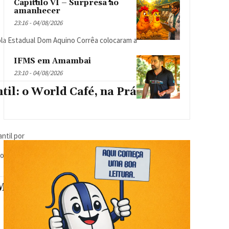
Capítulo VI – Surpresa ao
amanhecer
23:16 - 04/08/2026
cola Estadual Dom Aquino Corrêa colocaram a
IFMS em Amambai
23:10 - 04/08/2026
il: o World Café, na Práti
ntil por
lvida com as turmas do 1º ano do Ensino
 “Mão na Massa” Aproxima