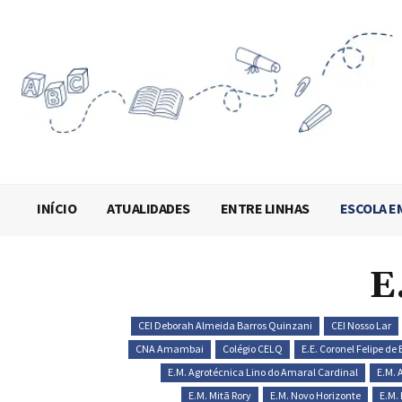
INÍCIO
ATUALIDADES
ENTRE LINHAS
ESCOLA E
E
CEI Deborah Almeida Barros Quinzani
CEI Nosso Lar
CNA Amambai
Colégio CELQ
E.E. Coronel Felipe de
E.M. Agrotécnica Lino do Amaral Cardinal
E.M. 
E.M. Mitã Rory
E.M. Novo Horizonte
E.M.