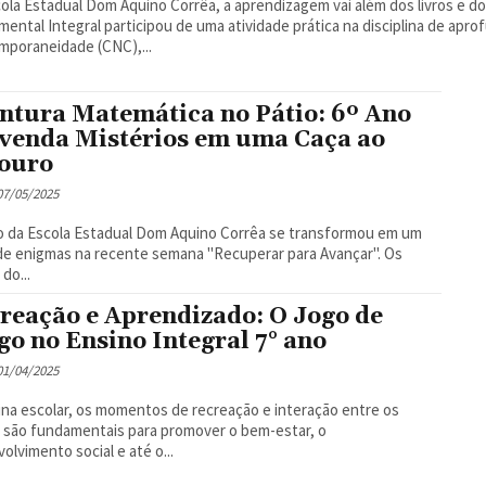
ola Estadual Dom Aquino Corrêa, a aprendizagem vai além dos livros e do
ental Integral participou de uma atividade prática na disciplina de ap
poraneidade (CNC),...
ntura Matemática no Pátio: 6º Ano
venda Mistérios em uma Caça ao
ouro
 07/05/2025
o da Escola Estadual Dom Aquino Corrêa se transformou em um
e enigmas na recente semana "Recuperar para Avançar". Os
do...
reação e Aprendizado: O Jogo de
go no Ensino Integral 7° ano
 01/04/2025
ina escolar, os momentos de recreação e interação entre os
 são fundamentais para promover o bem-estar, o
olvimento social e até o...