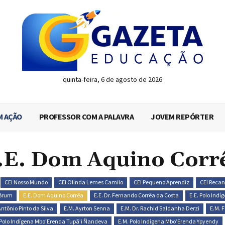
quinta-feira, 6 de agosto de 2026
M AÇÃO
PROFESSOR COM A PALAVRA
JOVEM REPÓRTER
.E. Dom Aquino Corr
CEI Nosso Mundo
CEI Olinda Lemes Camilo
CEI Pequeno Aprendiz
CEI Recan
 Brum
E.E. Dom Aquino Corrêa
E.E. Dr. Fernando Corrêa da Costa
E.E. Polo Ind
Antônio Pinto da Silva
E.M. Ayrton Senna
E.M. Dr. Rachid Saldanha Derzi
E.M. 
 Polo Indígena Mbo’Erenda Tupã’i Ñandeva
E.M. Polo Indígena Mbo’Erenda Ypyendy