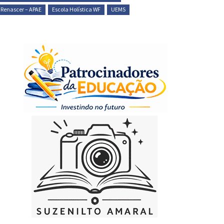
 Renascer – APAE
Escola Holística WF
UEMS