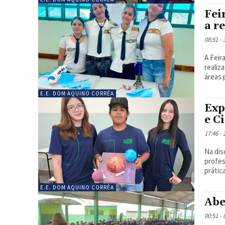
Fei
a r
08:51 -
A Feir
realiz
áreas p
E.E. DOM AQUINO CORRÊA
Exp
e C
17:46 -
Na dis
profes
prática
E.E. DOM AQUINO CORRÊA
Abe
00:51 -