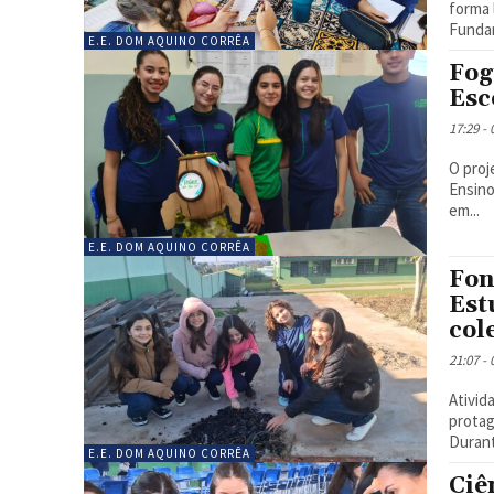
forma lúdica e c
Fundam
E.E. DOM AQUINO CORRÊA
Fog
Esc
17:29 -
O proj
Ensino
em...
E.E. DOM AQUINO CORRÊA
Fon
Est
col
21:07 -
Ativid
protag
Durant
E.E. DOM AQUINO CORRÊA
Ciê