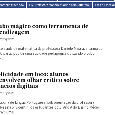
a Bataglin Machado
E.M. Professora Marlene Vilarinho Albuquerque
Escola Especial
ubo mágico como ferramenta de
endizagem
 26/06/2026
e a aula de matemática da professora Daniele Maiara, a turma do
 C participou de uma atividade pedagógica utilizando o cubo
...
licidade em foco: alunos
envolvem olhar crítico sobre
ncios digitais
 28/05/2026
ciplina de Língua Portuguesa, sob orientação da professora
Regina S. Vicentin, os estudantes do 1º Ano A do Ensino Médio
aram uma...