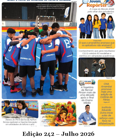
no Corrêa Transforma Sala
 contaminação hídrica edesmatamento ilegal, atuando como juízes, advog
to impacto cívico nesta
ncias. Sob a condução da Professora Lidiane, o
Edição 242 – Julho 2026