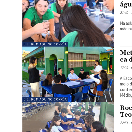
águ
21:40 -
Na aul
mão na
E.E. DOM AQUINO CORRÊA
Met
ca 
17:29 -
A Esco
meio d
contex
Médio,
E.E. DOM AQUINO CORRÊA
Roc
Teo
22:51 -