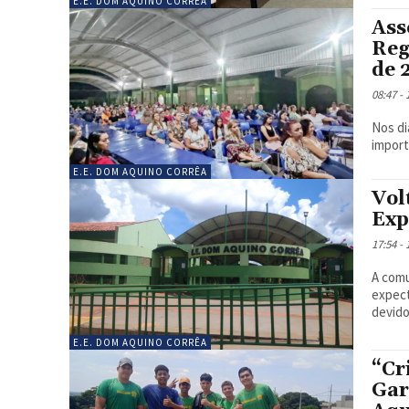
E.E. DOM AQUINO CORRÊA
Ass
Reg
de 
08:47 -
Nos di
import
E.E. DOM AQUINO CORRÊA
Vol
Exp
17:54 -
A comu
expect
devido
E.E. DOM AQUINO CORRÊA
“Cr
Gar