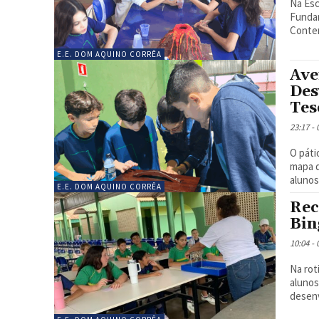
Na Esc
Fundam
Contem
E.E. DOM AQUINO CORRÊA
Ave
Des
Tes
23:17 -
O páti
mapa d
alunos 
E.E. DOM AQUINO CORRÊA
Rec
Bin
10:04 -
Na rot
alunos
desenv