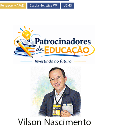
 Renascer – APAE
Escola Holística WF
UEMS