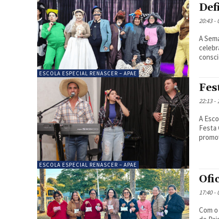
Def
20:43 -
A Sema
celebr
conscie
ESCOLA ESPECIAL RENASCER – APAE
Fes
22:13 -
A Esco
Festa 
promov
ESCOLA ESPECIAL RENASCER – APAE
Ofi
17:40 -
Com o 