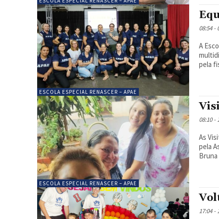
ESCOLA ESPECIAL RENASCER – APAE
Equ
08:54 -
A Esco
multid
pela f
ESCOLA ESPECIAL RENASCER – APAE
Vis
08:10 -
As Vis
pela A
Bruna 
ESCOLA ESPECIAL RENASCER – APAE
Vol
17:04 -