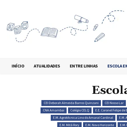
INÍCIO
ATUALIDADES
ENTRE LINHAS
ESCOLA E
Escol
CEI Deborah Almeida Barros Quinzani
CEI Nosso Lar
CNA Amambai
Colégio CELQ
E.E. Coronel Felipe de
E.M. Agrotécnica Lino do Amaral Cardinal
E.M. 
E.M. Mitã Rory
E.M. Novo Horizonte
E.M.