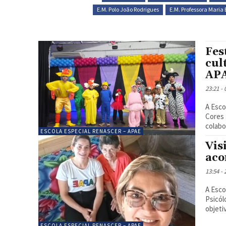
E.M. Polo João Rodrigues
E.M. Professora Mari
Fes
cul
AP
23:21 -
A Esco
Cores 
colabo
ESCOLA ESPECIAL RENASCER – APAE
Vis
aco
13:54 -
A Esco
Psicól
objetiv
ESCOLA ESPECIAL RENASCER – APAE