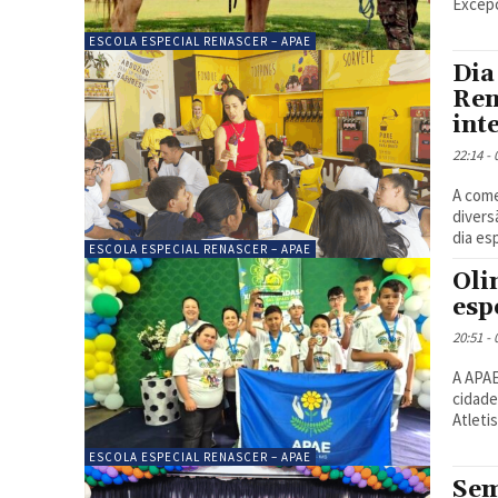
Excepc
ESCOLA ESPECIAL RENASCER – APAE
Dia
Ren
int
22:14 -
A come
divers
dia esp
ESCOLA ESPECIAL RENASCER – APAE
Oli
esp
20:51 -
A APAE
cidade
Atleti
ESCOLA ESPECIAL RENASCER – APAE
Sem