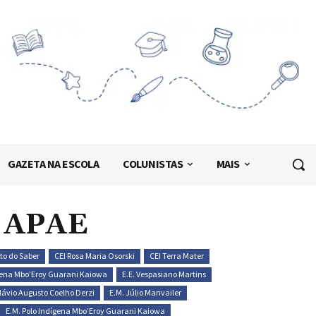
GAZETA NA ESCOLA
COLUNISTAS
MAIS
– APAE
to do Saber
CEI Rosa Maria Osorski
CEI Terra Mater
ígena Mbo’Eroy Guarani Kaiowa
E.E. Vespasiano Martins
Flávio Augusto Coelho Derzi
E.M. Júlio Manvailer
E.M. Polo Indígena Mbo’Eroy Guarani Kaiowa