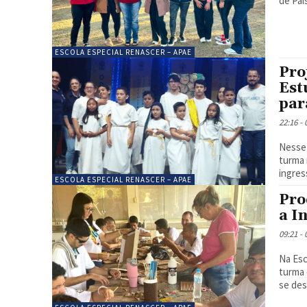
de Pai
ESCOLA ESPECIAL RENASCER – APAE
Pro
Est
par
22:16 -
Nesse 
turma 
ingres
ESCOLA ESPECIAL RENASCER – APAE
Pro
a I
09:21 -
Na Esc
turma 
se des