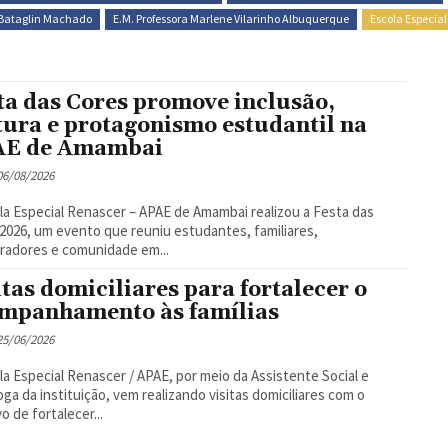
a Bataglin Machado
E.M. Professora Marlene Vilarinho Albuquerque
Escola Especial
ta das Cores promove inclusão,
tura e protagonismo estudantil na
AE de Amambai
 06/08/2026
la Especial Renascer – APAE de Amambai realizou a Festa das
2026, um evento que reuniu estudantes, familiares,
radores e comunidade em...
itas domiciliares para fortalecer o
mpanhamento às famílias
 25/06/2026
la Especial Renascer / APAE, por meio da Assistente Social e
oga da instituição, vem realizando visitas domiciliares com o
o de fortalecer...