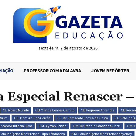
sexta-feira, 7 de agosto de 2026
M AÇÃO
PROFESSOR COM A PALAVRA
JOVEM REPÓRTER
a Especial Renascer 
CEI Nosso Mundo
CEI Olinda Lemes Camilo
CEI Pequeno Aprendiz
CEI Recan
 Brum
E.E. Dom Aquino Corrêa
E.E. Dr. Fernando Corrêa da Costa
E.E. Polo Ind
Antônio Pinto da Silva
E.M. Ayrton Senna
E.M. Dr. Rachid Saldanha Derzi
E.M. 
 Polo Indígena Mbo’Erenda Tupã’i Ñandeva
E.M. Polo Indígena Mbo’Erenda Ypyendy