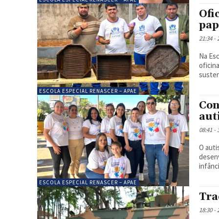
Ofi
pap
21:34 -
Na Esc
oficin
susten
ESCOLA ESPECIAL RENASCER – APAE
Con
aut
08:41 -
O auti
desenv
infânc
ESCOLA ESPECIAL RENASCER – APAE
Tra
18:30 -