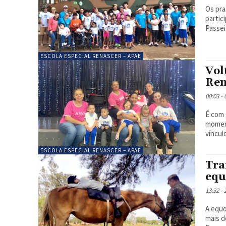
Os pra
partic
ESCOLA ESPECIAL RENASCER – APAE
Vol
Ren
00:03 -
É com 
moment
víncul
ESCOLA ESPECIAL RENASCER – APAE
Tra
equ
13:32 -
A equo
mais d