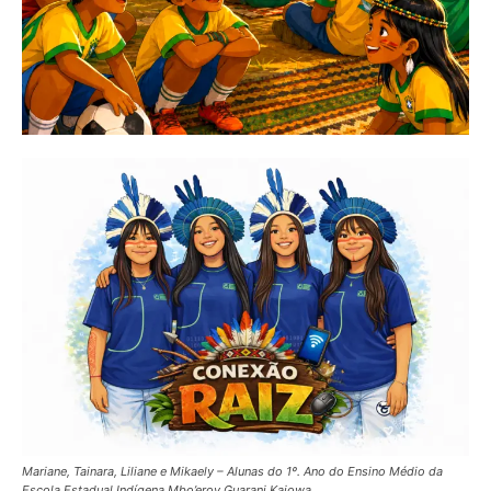
Mariane, Tainara, Liliane e Mikaely – Alunas do 1º. Ano do Ensino Médio da
Escola Estadual Indígena Mbo’eroy Guarani Kaiowa