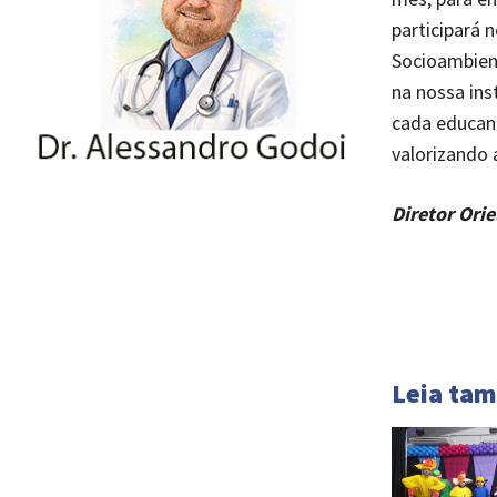
participará 
Socioambient
na nossa ins
cada educand
valorizando 
Diretor Ori
Leia ta