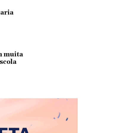
aria
m muita
Escola