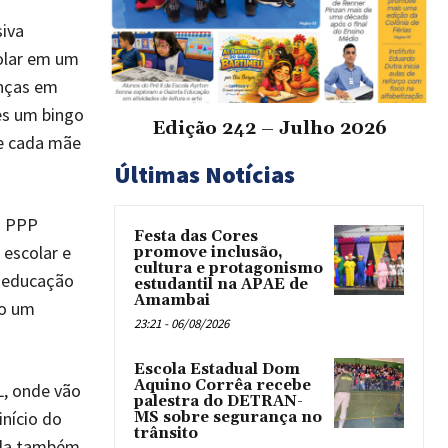
siva
olar em um
anças em
es um bingo
Edição 242 – Julho 2026
e cada mãe
Últimas Notícias
o PPP
Festa das Cores
escolar e
promove inclusão,
cultura e protagonismo
o educação
estudantil na APAE de
Amambai
io um
23:21 - 06/08/2026
Escola Estadual Dom
Aquino Corrêa recebe
, onde vão
palestra do DETRAN-
início do
MS sobre segurança no
trânsito
ola também