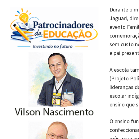
Durante o mê
Jaguari, dir
evento Famíl
comemoração
sem custo n
e pai presen
A escola ta
(Projeto Pol
lideranças d
escolar indí
ensino que s
O ensino fu
confeccionar
mês, para e