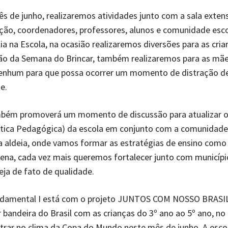
s de junho, realizaremos atividades junto com a sala exten
eção, coordenadores, professores, alunos e comunidade esc
ia na Escola, na ocasião realizaremos diversões para as cri
 da Semana do Brincar, também realizaremos para as mã
enhum para que possa ocorrer um momento de distração d
te.
mbém promoverá um momento de discussão para atualizar 
ítica Pedagógica) da escola em conjunto com a comunidade 
a aldeia, onde vamos formar as estratégias de ensino com
gena, cada vez mais queremos fortalecer junto com municíp
eja de fato de qualidade.
ndamental I está com o projeto JUNTOS COM NOSSO BRASIL
 bandeira do Brasil com as crianças do 3º ano ao 5º ano, no 
ntrar no clima da Copa do Mundo neste mês de junho. A esc