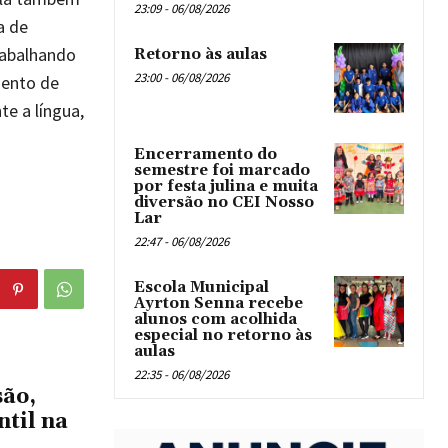
23:09 - 06/08/2026
a de
rabalhando
Retorno às aulas
23:00 - 06/08/2026
mento de
e a língua,
Encerramento do
semestre foi marcado
por festa julina e muita
diversão no CEI Nosso
Lar
22:47 - 06/08/2026
Escola Municipal
Ayrton Senna recebe
alunos com acolhida
especial no retorno às
aulas
22:35 - 06/08/2026
são,
til na