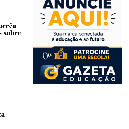
orrêa
 sobre
ta