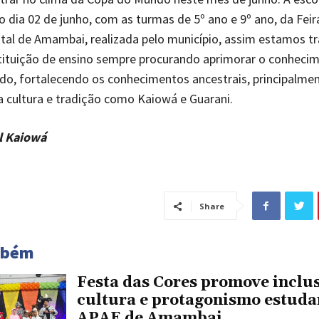
no dia 02 de junho, com as turmas de 5º ano e 9º ano, da Feir
al de Amambai, realizada pelo município, assim estamos t
tituição de ensino sempre procurando aprimorar o conheci
o, fortalecendo os conhecimentos ancestrais, principalment
a cultura e tradição como Kaiowá e Guarani.
el Kaiowá
Share
mbém
Festa das Cores promove inclu
cultura e protagonismo estudan
APAE de Amambai