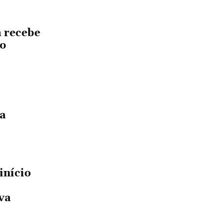
 recebe
no
da
início
va