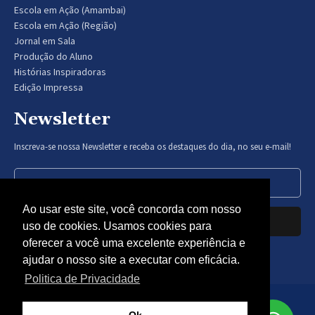
Escola em Ação (Amambai)
Escola em Ação (Região)
Jornal em Sala
Produção do Aluno
Histórias Inspiradoras
Edição Impressa
Newsletter
Inscreva-se nossa Newsletter e receba os destaques do dia, no seu e-mail!
Ao usar este site, você concorda com nosso
Inscrever-se
uso de cookies. Usamos cookies para
oferecer a você uma excelente experiência e
Nós respeitamos sua privacidade.
ajudar o nosso site a executar com eficácia.
Politica de Privacidade
© Gazeta Educação 2024 - Todos os direitos reservados -
Politica