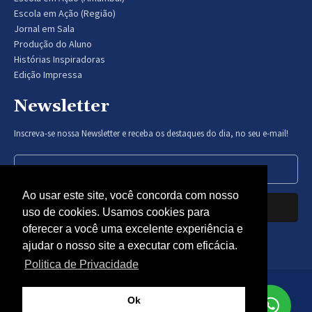
Escola em Ação (Região)
Jornal em Sala
Produção do Aluno
Histórias Inspiradoras
Edição Impressa
Newsletter
Inscreva-se nossa Newsletter e receba os destaques do dia, no seu e-mail!
Ao usar este site, você concorda com nosso
Inscrever-se
uso de cookies. Usamos cookies para
oferecer a você uma excelente experiência e
Nós respeitamos sua privacidade.
ajudar o nosso site a executar com eficácia.
Politica de Privacidade
© Gazeta Educação 2024 - Todos os direitos reservados -
Politica
Ok
de Privacidade