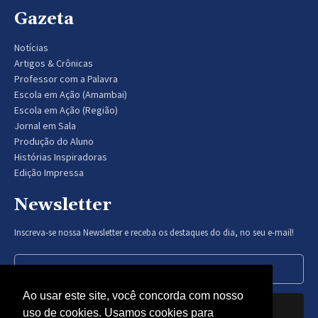
Gazeta
Notícias
Artigos & Crônicas
Professor com a Palavra
Escola em Ação (Amambai)
Escola em Ação (Região)
Jornal em Sala
Produção do Aluno
Histórias Inspiradoras
Edição Impressa
Newsletter
Inscreva-se nossa Newsletter e receba os destaques do dia, no seu e-mail!
Ao usar este site, você concorda com nosso
Inscrever-se
uso de cookies. Usamos cookies para