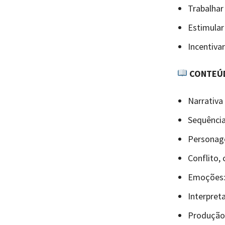
Trabalhar
Estimular
Incentivar
CONTEÚ
Narrativa 
Sequênci
Personage
Conflito,
Emoções: 
Interpret
Produção o