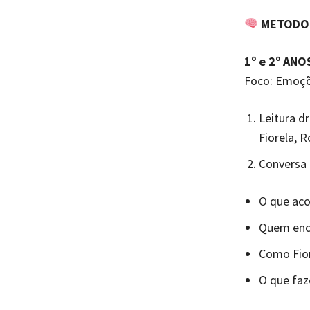
METODOL
1º e 2º ANO
Foco: Emoçõ
Leitura d
Fiorela, 
Conversa
O que ac
Quem enc
Como Fior
O que faz