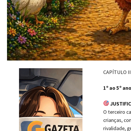
CAPÍTULO II
1º ao 5º an
JUSTIFI
O terceiro c
crianças, co
rivalidade, 