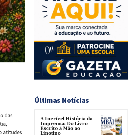
Últimas Notícias
to das
A Incrível História da
ia,
Imprensa: Do Livro
Escrito à Mão ao
o atitudes
Linotipo