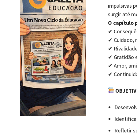
impulsivas 
surgir até 
O capítulo p
✔ Consequên
✔ Cuidado, r
✔ Rivalidad
✔ Gratidão 
✔ Amor, ami
✔ Continuida
OBJETIV
Desenvolv
Identific
Refletir s