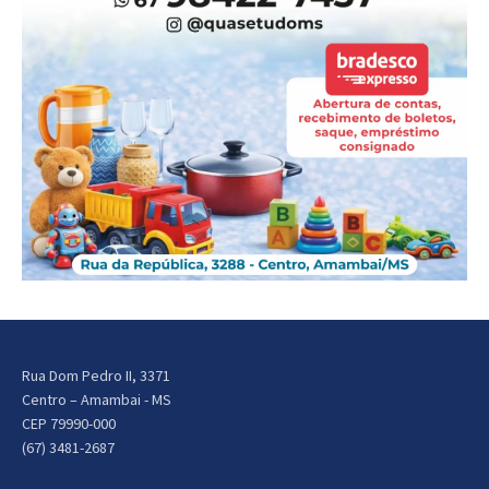
Rua Dom Pedro II, 3371
Centro – Amambai - MS
CEP 79990-000
(67) 3481-2687