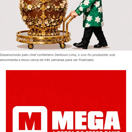
Desenvolvido pelo chef confeiteiro Denilson Lima, o ovo foi produzido sob
encomenda e levou cerca de três semanas para ser finalizado.