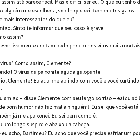
 assim até parece fácil. Mas é difícil ser eu. O que eu tenho 
ão alguém me escolheria, sendo que existem muitos galos
e mais interessantes do que eu?
igo. Sinto te informar que seu caso é grave.
mo assim?
rreversivelmente contaminado por um dos vírus mais mortai
 vírus? Como assim, Clemente?
rido! O vírus da paixonite aguda galopante.
ério, Clemente! Eu aqui me abrindo com você e você curtind
?
 amigo – disse Clemente com seu largo sorriso – estou só 
de bom humor não faz mal a ninguém! Eu sei que você está
mbém já me apaixonei. Eu sei bem como é.
 um longo suspiro e abaixou a cabeça.
 eu acho, Bartimeu? Eu acho que você precisa esfriar um po