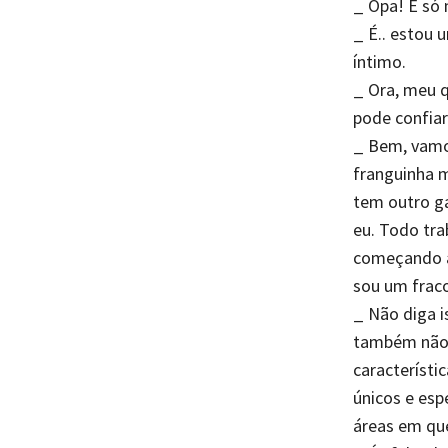
_ Opa! É só 
_ É.. estou
íntimo.
_ Ora, meu 
pode confia
_ Bem, vamo
franguinha m
tem outro ga
eu. Todo tra
começando a 
sou um fraco
_ Não diga 
também não 
característi
únicos e esp
áreas em que