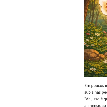
Em poucos in
subia nas pe
“Ah, isso é 
a imensidão 