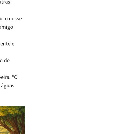
utras
ouco nesse
 amigo!
ente e
ho de
oeira. “O
m águas