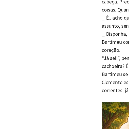
cabeça. Prec
coisas. Quan
_ É.. acho q
assunto, se
_ Disponha, 
Bartimeu co
coração.
“Já sei!”, p
cachoeira? É 
Bartimeu se d
Clemente est
correntes, j