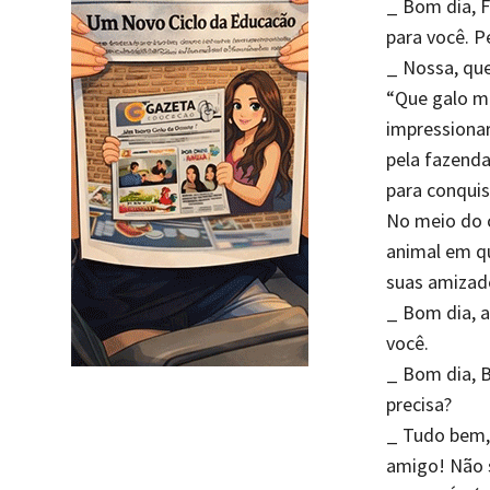
_ Bom dia, F
para você. P
_ Nossa, qu
“Que galo m
impressionar
pela fazenda
para conqui
No meio do 
animal em qu
suas amizade
_ Bom dia, 
você.
_ Bom dia, 
precisa?
_ Tudo bem,
amigo! Não s