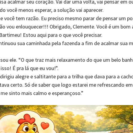
isa acalmar seu coração. Vai dar uma volta, vai pensar em o
do você menos esperar, a solução vai aparecer.
ue você tem razão. Eu preciso mesmo parar de pensar um p
não vou enlouquecer!!! Obrigado, Clemente. Você é um bom
Bartimeu! Estou aqui para o que você precisar.
ntinuou sua caminhada pela fazenda a fim de acalmar sua m
ensou ele. “O que traz mais relaxamento do que um belo ban
isso! É pra lá que eu vou!”.
irigiu alegre e saltitante para a trilha que dava para a cach
ava certo. Só de saber que logo estarei me refrescando e
á me sinto mais calmo e esperançoso.”