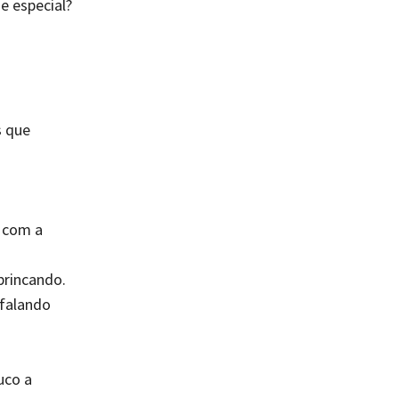
de especial?
s que
o com a
brincando.
 falando
uco a