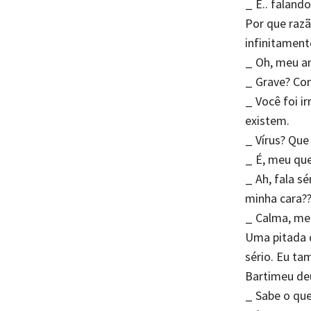
_ É.. falando
Por que raz
infinitament
_ Oh, meu am
_ Grave? Co
_ Você foi i
existem.
_ Vírus? Que
_ É, meu que
_ Ah, fala s
minha cara??
_ Calma, meu
Uma pitada 
sério. Eu ta
Bartimeu deu
_ Sabe o que