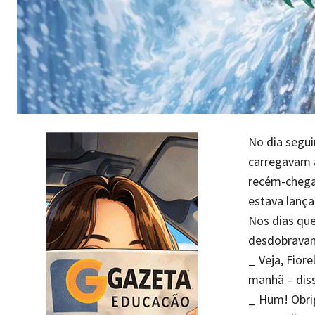
No dia segu
carregavam a
recém-chega
estava lança
Nos dias que
desdobravam
_ Veja, Fior
manhã – dis
_ Hum! Obri