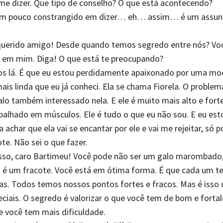
me dizer. Que tipo de conselho? O que está acontecendo?
 um pouco constrangido em dizer… eh… assim… é um assun
querido amigo! Desde quando temos segredo entre nós? Vo
r em mim. Diga! O que está te preocupando?
s lá. É que eu estou perdidamente apaixonado por uma m
ais linda que eu já conheci. Ela se chama Fiorela. O problem
lo também interessado nela. E ele é muito mais alto e fort
balhado em músculos. Ele é tudo o que eu não sou. E eu est
achar que ela vai se encantar por ele e vai me rejeitar, só 
te. Não sei o que fazer.
isso, caro Bartimeu! Você pode não ser um galo marombado
é um fracote. Você está em ótima forma. É que cada um t
cas. Todos temos nossos pontos fortes e fracos. Mas é isso 
eciais. O segredo é valorizar o que você tem de bom e fortal
 você tem mais dificuldade.