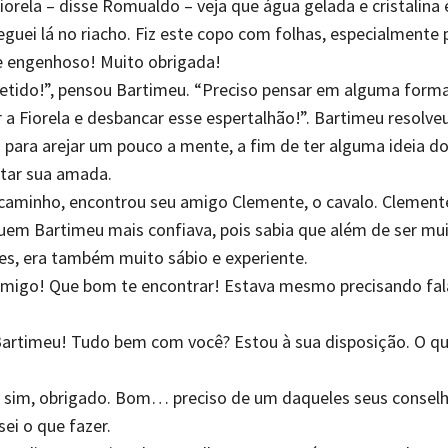
iorela – disse Romualdo – veja que água gelada e cristalina 
eguei lá no riacho. Fiz este copo com folhas, especialmente p
e engenhoso! Muito obrigada!
etido!”, pensou Bartimeu. “Preciso pensar em alguma form
 a Fiorela e desbancar esse espertalhão!”. Bartimeu resolve
 para arejar um pouco a mente, a fim de ter alguma ideia do
star sua amada.
caminho, encontrou seu amigo Clemente, o cavalo. Clemente
em Bartimeu mais confiava, pois sabia que além de ser muit
s, era também muito sábio e experiente.
amigo! Que bom te encontrar! Estava mesmo precisando fa
Bartimeu! Tudo bem com você? Estou à sua disposição. O q
 sim, obrigado. Bom… preciso de um daqueles seus consel
ei o que fazer.