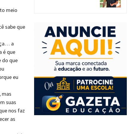
to meio
cê sabe que
oça… a
a é que
e do que
ou
porque eu
, mas
em suas
que nos faz
ecer as