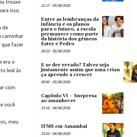
eu trouxe
21:17 - 05/08/2026
ara isso.
Entre as lembranças da
infância e os planos
a de
para o futuro, a escola
permanece como parte
u caminhar
da história dos gêmeos
 que fazer
Ester e Pedro
00:23 - 05/08/2026
 era o
E se der errado? Talvez seja
o leal às
justamente assim que uma crian
ça aprende a crescer
00:00 - 05/08/2026
lar com
Capítulo VI – Surpresa
ao amanhecer
ue você
23:16 - 04/08/2026
hos, meu
IFMS em Amambai
23:10 - 04/08/2026