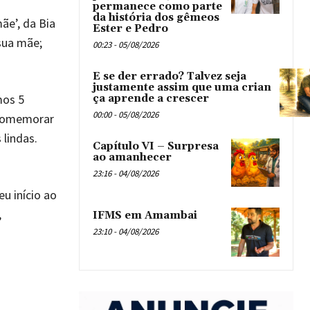
permanece como parte
da história dos gêmeos
ãe’, da Bia
Ester e Pedro
 sua mãe;
00:23 - 05/08/2026
E se der errado? Talvez seja
justamente assim que uma crian
mos 5
ça aprende a crescer
00:00 - 05/08/2026
 comemorar
lindas.
Capítulo VI – Surpresa
ao amanhecer
23:16 - 04/08/2026
u início ao
,
IFMS em Amambai
23:10 - 04/08/2026