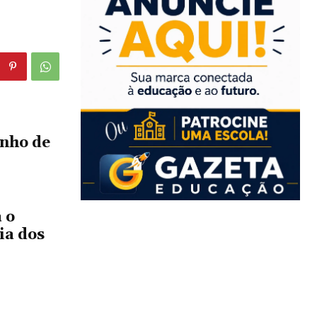
enho de
 o
ia dos