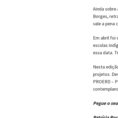
Ainda sobre 
Borges, retr
vale a pena c
Em abril fo
escolas ind
essa data. 
Nesta edição
projetos. De
PROERD – Pro
contempland
Pegue o seu 
Patrícia Roc