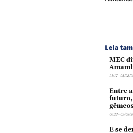
Leia ta
MEC di
Amamb
21:17 - 05/08/2
Entre a
futuro,
gêmeos
00:23 - 05/08/2
E se de