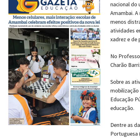
nacional do 
Amambai. A 
menos distra
atividades 
xadrez e de 
No Professor
Charão Barri
Sobre as ati
mobilização
Educação Púb
educação.
Dentre as d
Portuguesa (