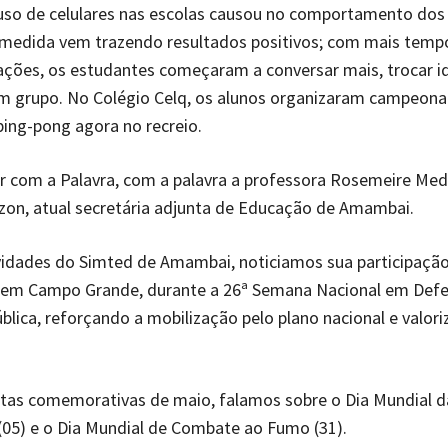
uso de celulares nas escolas causou no comportamento dos
medida vem trazendo resultados positivos; com mais tempo 
ções, os estudantes começaram a conversar mais, trocar ide
em grupo. No Colégio Celq, os alunos organizaram campeona
ping-pong agora no recreio.
 com a Palavra, com a palavra a professora Rosemeire Med
zon, atual secretária adjunta de Educação de Amambai.
vidades do Simted de Amambai, noticiamos sua participaçã
 em Campo Grande, durante a 26ª Semana Nacional em Defe
lica, reforçando a mobilização pelo plano nacional e valor
atas comemorativas de maio, falamos sobre o Dia Mundial d
05) e o Dia Mundial de Combate ao Fumo (31).