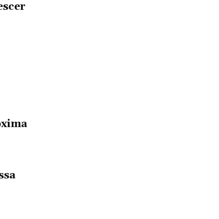
escer
óxima
ssa