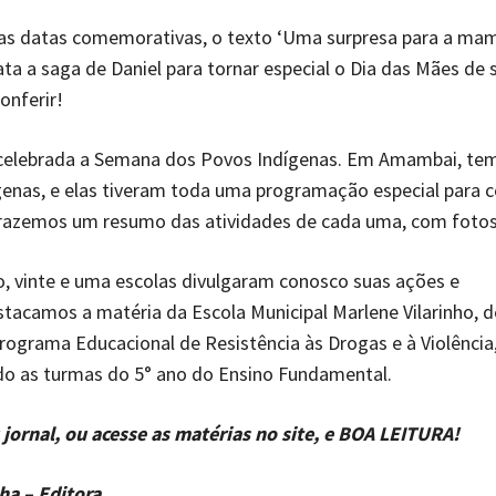
as datas comemorativas, o texto ‘Uma surpresa para a mam
ata a saga de Daniel para tornar especial o Dia das Mães de
onferir!
i celebrada a Semana dos Povos Indígenas. Em Amambai, te
ígenas, e elas tiveram toda uma programação especial para
Trazemos um resumo das atividades de cada uma, com fotos 
, vinte e uma escolas divulgaram conosco suas ações e
stacamos a matéria da Escola Municipal Marlene Vilarinho, de
grama Educacional de Resistência às Drogas e à Violência
o as turmas do 5° ano do Ensino Fundamental.
jornal, ou acesse as matérias no site, e BOA LEITURA!
ha – Editora