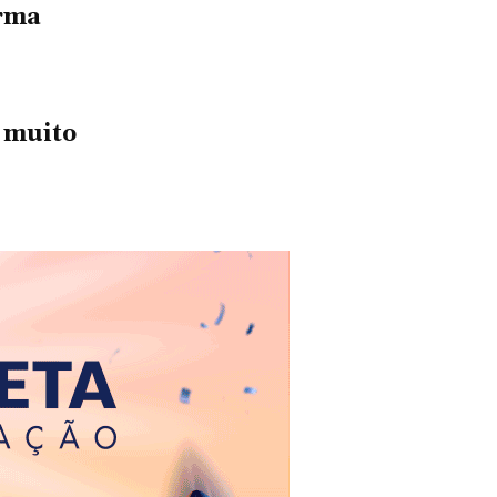
orma
 muito