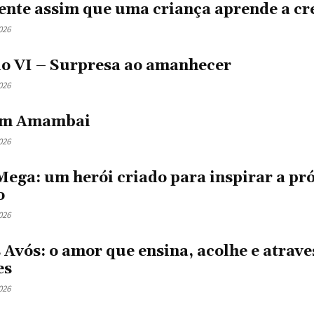
ente assim que uma criança aprende a cr
026
lo VI – Surpresa ao amanhecer
026
em Amambai
026
ega: um herói criado para inspirar a pr
o
026
 Avós: o amor que ensina, acolhe e atrave
es
026