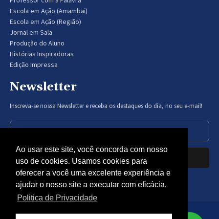
Professor com a Palavra
Escola em Ação (Amambai)
Escola em Ação (Região)
Jornal em Sala
Produção do Aluno
Histórias Inspiradoras
Edição Impressa
Newsletter
Inscreva-se nossa Newsletter e receba os destaques do dia, no seu e-mail!
Ao usar este site, você concorda com nosso
Inscrever-se
uso de cookies. Usamos cookies para
oferecer a você uma excelente experiência e
Nós respeitamos sua privacidade.
ajudar o nosso site a executar com eficácia.
Politica de Privacidade
© Gazeta Educação 2024 - Todos os direitos reservados -
Politica