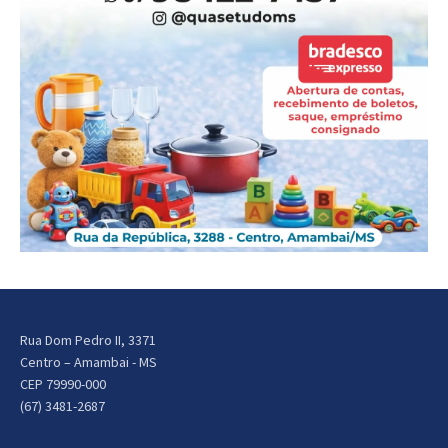
Rua Dom Pedro II, 3371
Centro – Amambai - MS
CEP 79990-000
(67) 3481-2687