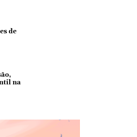
es de
são,
til na