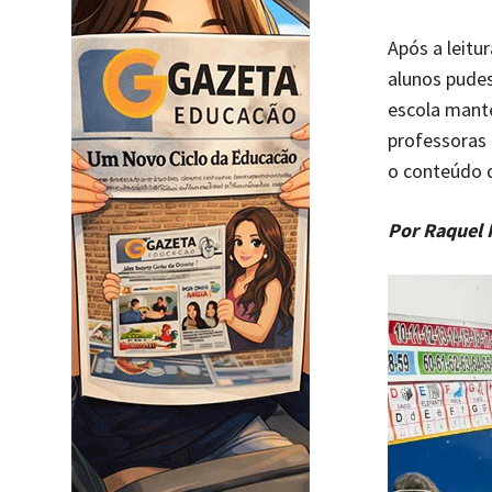
Após a leitu
alunos pudes
escola manté
professoras 
o conteúdo d
Por Raquel 