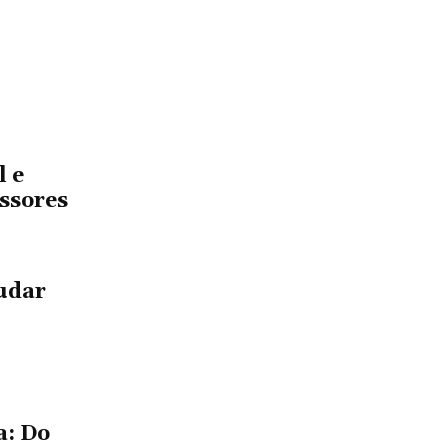
l e
ssores
tudar
a: Do