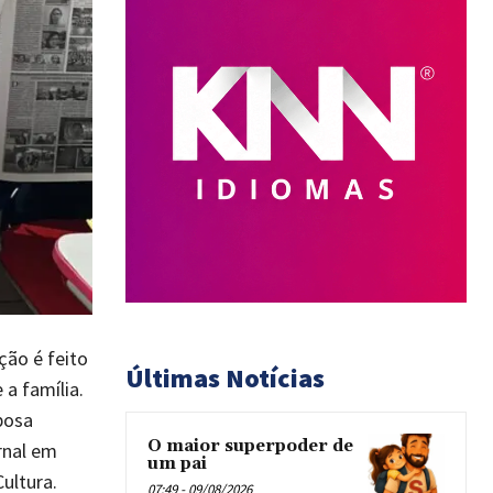
ção é feito
Últimas Notícias
 a família.
bosa
O maior superpoder de
rnal em
um pai
ultura.
07:49 - 09/08/2026