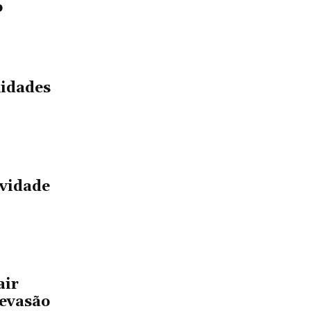
o
idades
ividade
air
 evasão